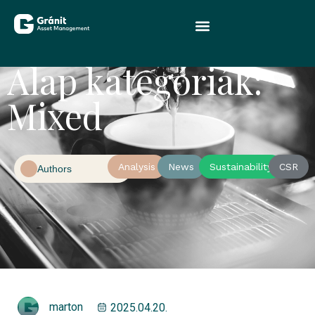
Alap kategóriák:
Mixed
Analysis
News
Sustainability
CSR
Authors
marton
2025.04.20.