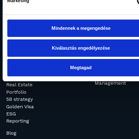
Marketing
(06 1) 888 4120
Mindennek a megengedése
About us
Our funds
Wealth
Investment
Management
Creating Value
funds
Institutional
Kiválasztás engedélyezése
Wealth
Management
Management
General
Megtagad
Premium
Information
Wealth
CSR
Management
Real Estate
Portfolio
5B strategy
Golden Visa
ESG
Reporting
Blog