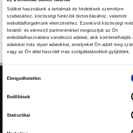
The Gránit Harmónia Mixed Fund is suitable for
Sütiket használunk a tartalmak és hirdetések személyre
investors seeking higher returns than bank
szabásához, közösségi funkciók biztosításához, valamint
deposits and short-term government securities
weboldalforgalmunk elemzéséhez. Ezenkívül közösségi méd
over...
hirdető- és elemező partnereinkkel megosztjuk az Ön
weboldalhasználatra vonatkozó adatait, akik kombinálhatják
adatokat más olyan adatokkal, amelyeket Ön adott meg sz
vagy az Ön által használt más szolgáltatásokból gyűjtöttek.
Hozzájárulás
Elengedhetetlen
kiválasztása
Beállítások
Gránit Asset Management Plc
Statisztikai
1134 Budapest, Váci út 17.
alapkezelo@granitalapkezelo.hu