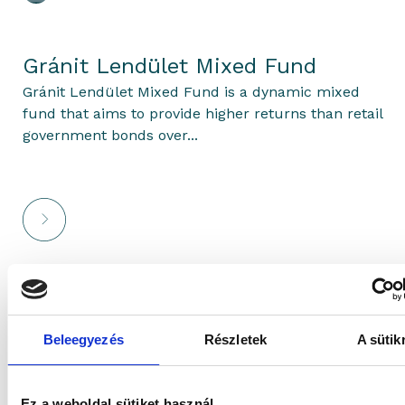
Gránit Lendület Mixed Fund
Gránit Lendület Mixed Fund is a dynamic mixed
fund that aims to provide higher returns than retail
government bonds over...
marton
2025.04.20.
Beleegyezés
Részletek
A sütik
Gránit Harmónia Mixed Fund
Ez a weboldal sütiket használ