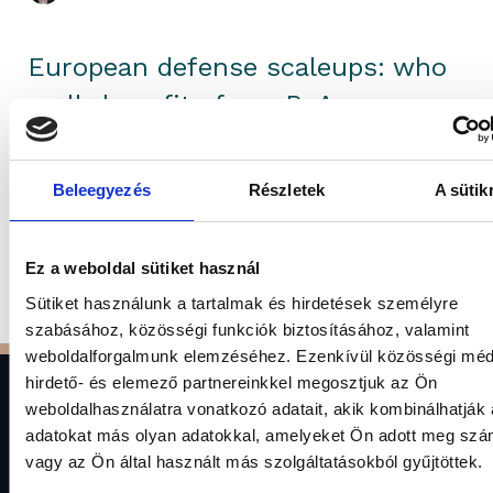
European defense scaleups: who
really benefits from ReArm
Europe’s €800 billion?
Europe’s defense shift puts AI scaleups at the
Beleegyezés
Részletek
A sütik
center of investor attention....
Ez a weboldal sütiket használ
Analysis
Sütiket használunk a tartalmak és hirdetések személyre
szabásához, közösségi funkciók biztosításához, valamint
weboldalforgalmunk elemzéséhez. Ezenkívül közösségi méd
hirdető- és elemező partnereinkkel megosztjuk az Ön
weboldalhasználatra vonatkozó adatait, akik kombinálhatják
adatokat más olyan adatokkal, amelyeket Ön adott meg sz
vagy az Ön által használt más szolgáltatásokból gyűjtöttek.