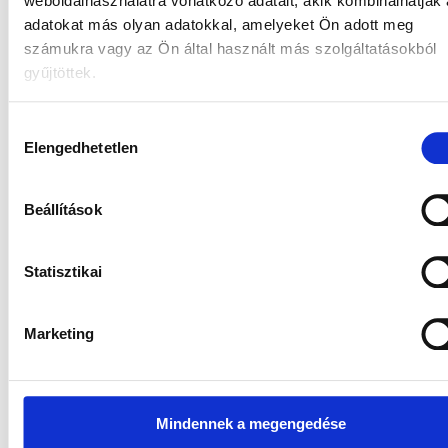
weboldalhasználatra vonatkozó adatait, akik kombinálhatják
adatokat más olyan adatokkal, amelyeket Ön adott meg
2026.07.15.
Elemzés
Hír
portfolioblogger
Euróbevezetés és vagyonkezelés:
számukra vagy az Ön által használt más szolgáltatásokból
gyűjtöttek.
hogyan változhatnak meg a magyar
befektetési döntések?
Hozzájárulás
A Klasszis Média Braun Mártonnal és Rigó Gáborral
Elengedhetetlen
kiválasztása
beszélgetett a vagyonkezelési portfóliók felépítéséről, a
magyar eszközök kilátásairól és az euróbevezetés
befektetési hatásairól.
Beállítások
Statisztikai
Marketing
Mindennek a megengedése