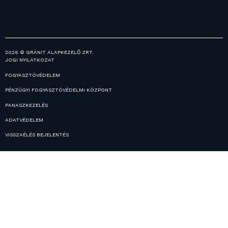
2026 © GRÁNIT ALAPKEZELŐ ZRT.
JOGI NYILATKOZAT
FOGYASZTÓVÉDELEM
PÉNZÜGYI FOGYASZTÓVÉDELMI KÖZPONT
PANASZKEZELÉS
ADATVÉDELEM
VISSZAÉLÉS BEJELENTÉS