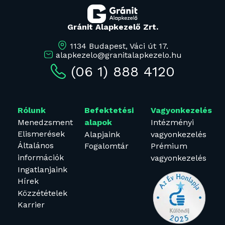
Gránit Alapkezelő Zrt.
1134 Budapest, Váci út 17.
alapkezelo@granitalapkezelo.hu
(06 1) 888 4120
Rólunk
Befektetési
Vagyonkezelés
Menedzsment
Intézményi
alapok
Elismerések
Alapjaink
vagyonkezelés
Általános
Fogalomtár
Prémium
információk
vagyonkezelés
Ingatlanjaink
Hírek
Közzétételek
Karrier