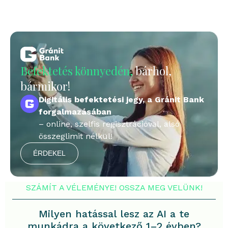
Befektetés könnyedén,
bárhol,
bármikor!
Digitális befektetési jegy, a Gránit Bank
forgalmazásában
– online, szelfis regisztrációval, alsó
összeglimit nélkül!
ÉRDEKEL
Milyen hatással lesz az AI a te
munkádra a következő 1–2 évben?