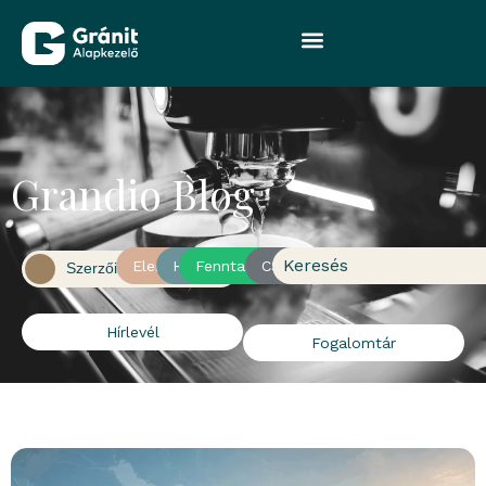
Grandio Blog
Keresés
Elemzés
Hír
Fenntarthatóság
CSR
Szerzőink
Hírlevél
Fogalomtár