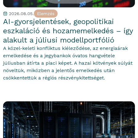
2026.08.05.
Elemzés
AI-gyorsjelentések, geopolitikai
eszkaláció és hozamemelkedés – így
alakult a júliusi modellportfólió
A közel-keleti konfliktus kiéleződése, az energiaárak
emelkedése és a jegybankok óvatos hangvétele
júliusban átírta a piaci képet. A hazai kötvények súlyát
növeltük, miközben a jelentős emelkedés után
csökkentettük a régiós részvénykitettséget.