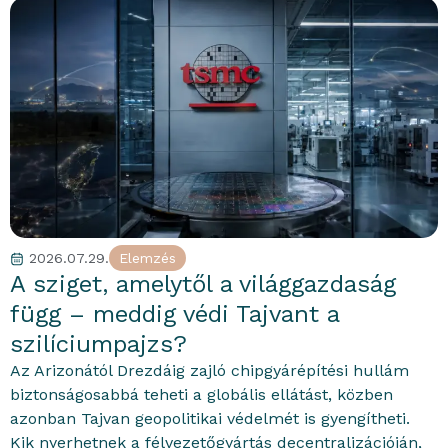
2026.07.29.
Elemzés
portfolioblogger
A sziget, amelytől a világgazdaság
függ – meddig védi Tajvant a
szilíciumpajzs?
Az Arizonától Drezdáig zajló chipgyárépítési hullám
biztonságosabbá teheti a globális ellátást, közben
azonban Tajvan geopolitikai védelmét is gyengítheti.
Kik nyerhetnek a félvezetőgyártás decentralizációján,