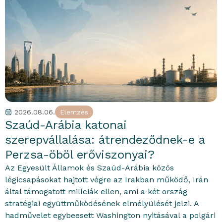
2026.08.06.
Elemzés
Szaúd-Arábia katonai
szerepvállalása: átrendeződnek-e a
Perzsa-öböl erőviszonyai?
Az Egyesült Államok és Szaúd-Arábia közös
légicsapásokat hajtott végre az Irakban működő, Irán
által támogatott milíciák ellen, ami a két ország
stratégiai együttműködésének elmélyülését jelzi. A
hadművelet egybeesett Washington nyitásával a polgári