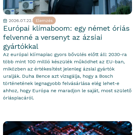
2026.07.22.
Elemzés
portfolioblogger
Európai klímaboom: egy német óriás
felvenné a versenyt az ázsiai
gyártókkal
Az európai klímapiac gyors bővülés előtt áll: 2030-ra
több mint 100 millió készülék működhet az EU-ban,
miközben az értékesítést jelenleg ázsiai gyártók
uralják. Duha Bence azt vizsgálja, hogy a Bosch
történetének legnagyobb felvásárlása elég lehet-e
ahhoz, hogy Európa ne maradjon le saját, most születő
óriáspiacáról.