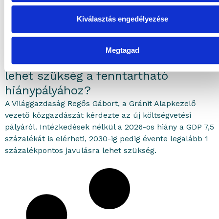
Kiválasztás engedélyezése
2026.07.14.
Elemzés
portfolioblogger
Megtagad
Mekkora költségvetési kiigazításra
lehet szükség a fenntartható
hiánypályához?
A Világgazdaság Regős Gábort, a Gránit Alapkezelő
vezető közgazdászát kérdezte az új költségvetési
pályáról. Intézkedések nélkül a 2026-os hiány a GDP 7,5
százalékát is elérheti, 2030-ig pedig évente legalább 1
százalékpontos javulásra lehet szükség.