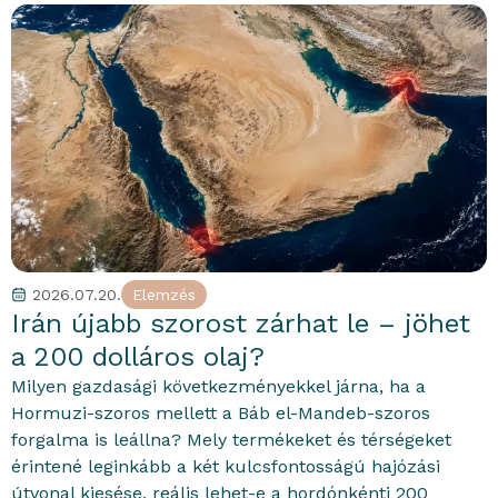
2026.07.20.
Elemzés
portfolioblogger
Irán újabb szorost zárhat le – jöhet
a 200 dolláros olaj?
Milyen gazdasági következményekkel járna, ha a
Hormuzi-szoros mellett a Báb el-Mandeb-szoros
forgalma is leállna? Mely termékeket és térségeket
érintené leginkább a két kulcsfontosságú hajózási
útvonal kiesése, reális lehet-e a hordónkénti 200