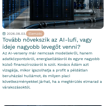
2026.08.03.
Elemzés
portfolioblogger
Tovább növekszik az AI-lufi, vagy
ideje nagyobb levegőt venni?
Az AI-verseny már nemcsak modellekről, hanem
adatközpontokról, energiaellátásról és egyre nagyobb
külső finanszírozásról is szól. Kovács Ádám azt
vizsgálja, mikor igazolhatja a profit a példátlan
beruházási hullámot, és milyen piaci
következményekkel járhat, ha a megtérülés elmarad a
várakozásoktól.